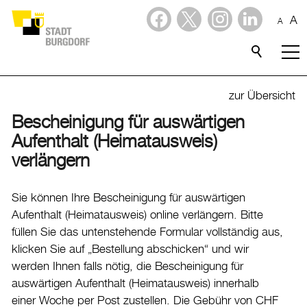
A
A
Dienstleistungen
Stadtporträt
zur Übersicht
Bescheinigung für auswärtigen
Verwaltung & Politik
Aufenthalt (Heimatausweis)
Verwaltung
verlängern
Stadtverwaltung
Sie können Ihre Bescheinigung für auswärtigen
Organigramm
Aufenthalt (Heimatausweis) online verlängern. Bitte
Mitarbeitende
füllen Sie das untenstehende Formular vollständig aus,
Onlineschalter
klicken Sie auf „Bestellung abschicken“ und wir
Dienstleistungen
werden Ihnen falls nötig, die Bescheinigung für
auswärtigen Aufenthalt (Heimatausweis) innerhalb
Formulare
einer Woche per Post zustellen. Die Gebühr von CHF
Dokumente