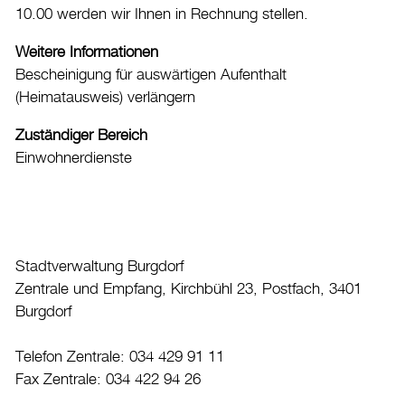
10.00 werden wir Ihnen in Rechnung stellen.
Datenschutz
Weitere Informationen
Leitbild
Bescheinigung für auswärtigen Aufenthalt
Jobs & Karriere
(Heimatausweis) verlängern
Politik
Zuständiger Bereich
Wirtschaft
Einwohnerdienste
Aktuelles
Burgdorf baut
Stadtverwaltung Burgdorf
Home
Zentrale und Empfang, Kirchbühl 23, Postfach, 3401
Burgdorf
Öffnungszeiten & Kontakt
Veranstaltungskalender
Telefon Zentrale: 034 429 91 11
Stadtplan
Fax Zentrale: 034 422 94 26