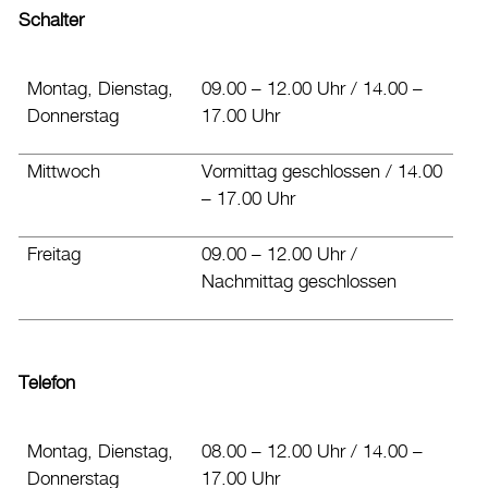
Schalter
Datenschutz
Leitbild
Montag, Dienstag,
09.00 – 12.00 Uhr / 14.00 –
Jobs & Karriere
Donnerstag
17.00 Uhr
Politik
Mittwoch
Vormittag geschlossen / 14.00
Wirtschaft
– 17.00 Uhr
Aktuelles
Freitag
09.00 – 12.00 Uhr /
Nachmittag geschlossen
Burgdorf baut
Home
Öffnungszeiten & Kontakt
Telefon
Veranstaltungskalender
Montag, Dienstag,
08.00 – 12.00 Uhr / 14.00 –
Stadtplan
Donnerstag
17.00 Uhr