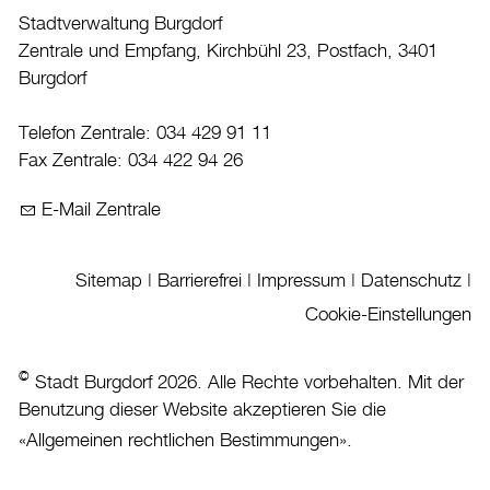
Kultur
Stadtverwaltung Burgdorf
Zentrale und Empfang, Kirchbühl 23, Postfach, 3401
Auto & Parkieren
Burgdorf
Persönliches
Telefon Zentrale: 034 429 91 11
Planen und Bauen
Fax Zentrale: 034 422 94 26
Sicherheit
E-Mail Zentrale
Stadt, Recht und Politik
Tierisches
Sitemap
|
Barrierefrei
|
Impressum
|
Datenschutz
|
Umzug
Cookie-Einstellungen
Stadtporträt
©
Stadt Burgdorf 2026. Alle Rechte vorbehalten. Mit der
Verwaltung & Politik
Benutzung dieser Website akzeptieren Sie die
«
Allgemeinen rechtlichen Bestimmungen
».
Wirtschaft