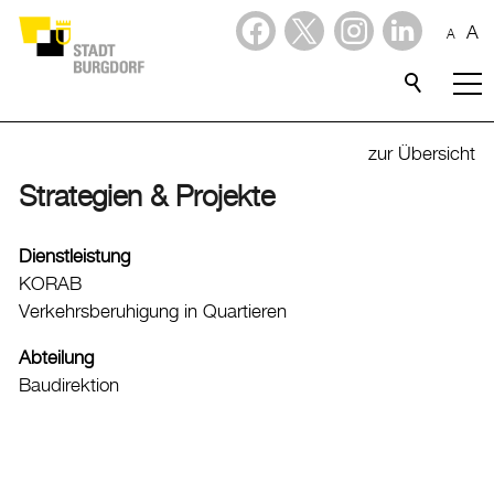
A
A
Dienstleistungen
Alle Themen
zur Übersicht
Abfall
Strategien & Projekte
Arbeit und Steuern
Dienstleistung
Ausländerinnen und Ausländer
KORAB
Bildung
Verkehrsberuhigung in Quartieren
Sport
Abteilung
Baudirektion
Freizeit
Gesundheit, Alter und Soziales
Kinder, Jugendliche und Familie