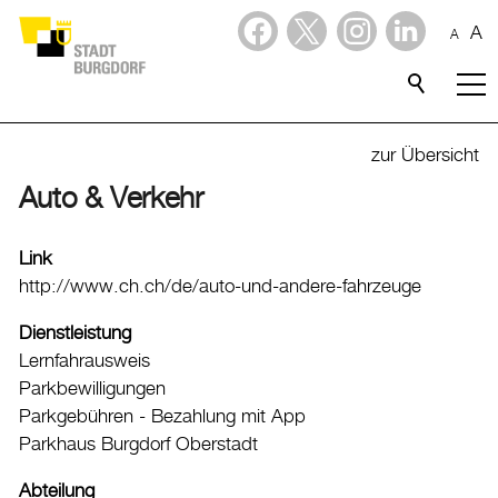
A
A
Dienstleistungen
Alle Themen
zur Übersicht
Abfall
Auto & Verkehr
Arbeit und Steuern
Link
Ausländerinnen und Ausländer
http://www.ch.ch/de/auto-und-andere-fahrzeuge
Bildung
Dienstleistung
Sport
Lernfahrausweis
Parkbewilligungen
Freizeit
Parkgebühren - Bezahlung mit App
Gesundheit, Alter und Soziales
Parkhaus Burgdorf Oberstadt
Kinder, Jugendliche und Familie
Abteilung