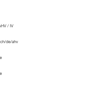
HV / IV
.ch/de/ahv
e
e