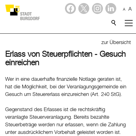
A
A
Dienstleistungen
Stadtporträt
zur Übersicht
Erlass von Steuerpflichten - Gesuch
Verwaltung & Politik
einreichen
Verwaltung
Wer in eine dauerhafte finanzielle Notlage geraten ist,
Stadtverwaltung
hat die Möglichkeit, bei der Veranlagungsgemeinde ein
Organigramm
Gesuch um Steuererlass einzureichen (Art. 240 StG).
Mitarbeitende
Onlineschalter
Gegenstand des Erlasses ist die rechtskräftig
veranlagte Steuerveranlagung. Bereits bezahlte
Dienstleistungen
Steuerbeträge werden nur erlassen, wenn die Zahlung
Formulare
unter ausdrücklichem Vorbehalt geleistet worden ist.
Dokumente