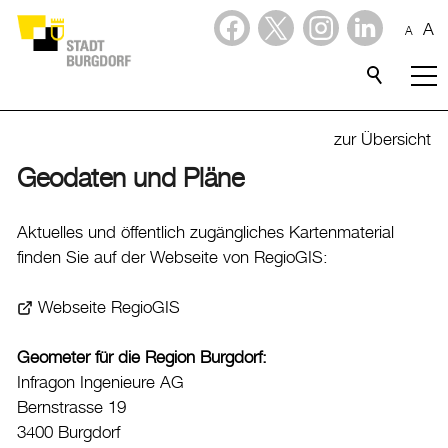
A
A
Dienstleistungen
Stadtporträt
zur Übersicht
Geodaten und Pläne
Verwaltung & Politik
Verwaltung
Aktuelles und öffentlich zugängliches Kartenmaterial
finden Sie auf der Webseite von RegioGIS:
Stadtverwaltung
Organigramm
Webseite RegioGIS
Mitarbeitende
Geometer für die Region Burgdorf:
Onlineschalter
Infragon Ingenieure AG
Dienstleistungen
Bernstrasse 19
Formulare
3400 Burgdorf
Dokumente