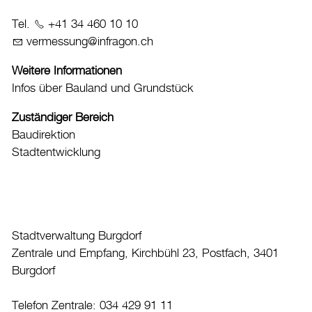
Datenschutz
Tel.
+41 34 460 10 10
v
rm
ss
ng
nfr
g
n
ch
Leitbild
Jobs & Karriere
Weitere Informationen
Politik
Infos über Bauland und Grundstück
Wirtschaft
Zuständiger Bereich
Baudirektion
Aktuelles
Stadtentwicklung
Burgdorf baut
Home
Stadtverwaltung Burgdorf
Öffnungszeiten & Kontakt
Zentrale und Empfang, Kirchbühl 23, Postfach, 3401
Veranstaltungskalender
Burgdorf
Stadtplan
Telefon Zentrale: 034 429 91 11