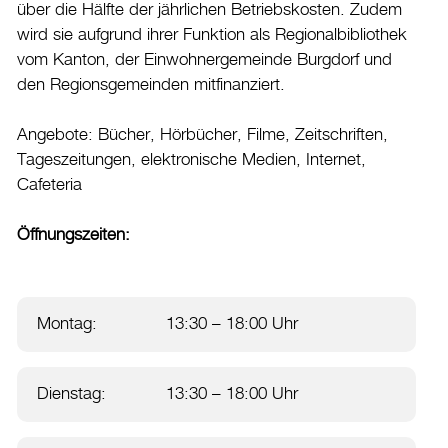
über die Hälfte der jährlichen Betriebskosten. Zudem
Datenschutz
wird sie aufgrund ihrer Funktion als Regionalbibliothek
vom Kanton, der Einwohnergemeinde Burgdorf und
Leitbild
den Regionsgemeinden mitfinanziert.
Jobs & Karriere
Politik
Angebote: Bücher, Hörbücher, Filme, Zeitschriften,
Tageszeitungen, elektronische Medien, Internet,
Wirtschaft
Cafeteria
Aktuelles
Öffnungszeiten:
Burgdorf baut
Home
Montag:
13:30 – 18:00 Uhr
Öffnungszeiten & Kontakt
Veranstaltungskalender
Dienstag:
13:30 – 18:00 Uhr
Stadtplan