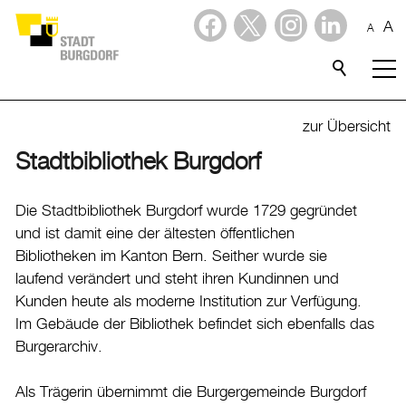
A
A
Dienstleistungen
Stadtporträt
zur Übersicht
Stadtbibliothek Burgdorf
Verwaltung & Politik
Verwaltung
Die Stadtbibliothek Burgdorf wurde 1729 gegründet
und ist damit eine der ältesten öffentlichen
Stadtverwaltung
Bibliotheken im Kanton Bern. Seither wurde sie
Organigramm
laufend verändert und steht ihren Kundinnen und
Mitarbeitende
Kunden heute als moderne Institution zur Verfügung.
Im Gebäude der Bibliothek befindet sich ebenfalls das
Onlineschalter
Burgerarchiv.
Dienstleistungen
Formulare
Als Trägerin übernimmt die Burgergemeinde Burgdorf
Dokumente