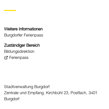
Gesundheit, Alter und Soziales
Kinder, Jugendliche und Familie
Kultur
Weitere Informationen
Auto & Parkieren
Burgdorfer Ferienpass
Persönliches
Zuständiger Bereich
Bildungsdirektion
Planen und Bauen
Ferienpass
Sicherheit
Stadt, Recht und Politik
Tierisches
Stadtverwaltung Burgdorf
Umzug
Zentrale und Empfang, Kirchbühl 23, Postfach, 3401
Burgdorf
Stadtporträt