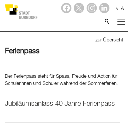
A
A
Dienstleistungen
Alle Themen
zur Übersicht
Abfall
Ferienpass
Arbeit und Steuern
Ausländerinnen und Ausländer
Der Ferienpass steht für Spass, Freude und Action für
Bildung
Schülerinnen und Schüler während der Sommerferien.
Sport
Freizeit
Jubiläumsanlass 40 Jahre Ferienpass
Ferienpass
Mieträumlichkeiten für Veranstaltungen
Anlässe durchführen