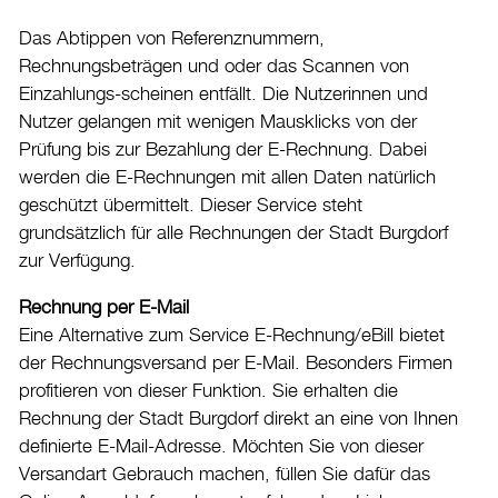
Datenschutz
Das Abtippen von Referenznummern,
Rechnungsbeträgen und oder das Scannen von
Leitbild
Einzahlungs-scheinen entfällt. Die Nutzerinnen und
Jobs & Karriere
Nutzer gelangen mit wenigen Mausklicks von der
Politik
Prüfung bis zur Bezahlung der E-Rechnung. Dabei
werden die E-Rechnungen mit allen Daten natürlich
Wirtschaft
geschützt übermittelt. Dieser Service steht
grundsätzlich für alle Rechnungen der Stadt Burgdorf
Aktuelles
zur Verfügung.
Burgdorf baut
Rechnung per E-Mail
Eine Alternative zum Service E-Rechnung/eBill bietet
Home
der Rechnungsversand per E-Mail. Besonders Firmen
Öffnungszeiten & Kontakt
profitieren von dieser Funktion. Sie erhalten die
Rechnung der Stadt Burgdorf direkt an eine von Ihnen
Veranstaltungskalender
definierte E-Mail-Adresse. Möchten Sie von dieser
Stadtplan
Versandart Gebrauch machen, füllen Sie dafür das