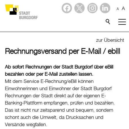
A
A
Dienstleistungen
Stadtporträt
zur Übersicht
Rechnungsversand per E-Mail / ebill
Verwaltung & Politik
Verwaltung
Ab sofort Rechnungen der Stadt Burgdorf über eBill
bezahlen oder per E-Mail zustellen lassen.
Stadtverwaltung
Mit dem Service E-Rechnung/eBill können
Organigramm
Einwohnerinnen und Einwohner der Stadt Burgdorf
Mitarbeitende
Rechnungen der Stadt direkt auf der eigenen E-
Banking-Plattform empfangen, prüfen und bezahlen.
Onlineschalter
Das ist nicht nur zeitsparend und bequem, sondern
Dienstleistungen
schont auch die Umwelt, da Drucksachen und
Formulare
Versände wegfallen.
Dokumente