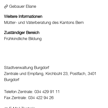
Gebauer Eliane
Datenschutz
Leitbild
Weitere Informationen
Jobs & Karriere
Mütter- und Väterberatung des Kantons Bern
Politik
Zuständiger Bereich
Frühkindliche Bildung
Wirtschaft
Aktuelles
Burgdorf baut
Stadtverwaltung Burgdorf
Zentrale und Empfang, Kirchbühl 23, Postfach, 3401
Home
Burgdorf
Öffnungszeiten & Kontakt
Telefon Zentrale: 034 429 91 11
Veranstaltungskalender
Fax Zentrale: 034 422 94 26
Stadtplan