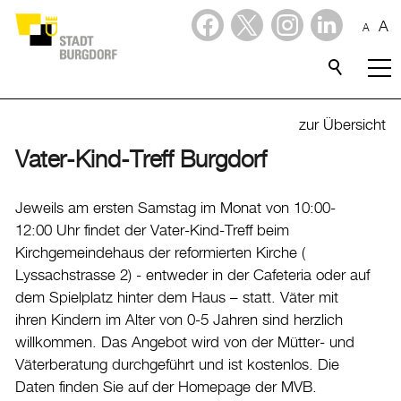
A
A
Dienstleistungen
Stadtporträt
zur Übersicht
Vater-Kind-Treff Burgdorf
Verwaltung & Politik
Verwaltung
Jeweils am ersten Samstag im Monat von 10:00-
12:00 Uhr findet der Vater-Kind-Treff beim
Stadtverwaltung
Kirchgemeindehaus der reformierten Kirche (
Organigramm
Lyssachstrasse 2) - entweder in der Cafeteria oder auf
Mitarbeitende
dem Spielplatz hinter dem Haus – statt. Väter mit
ihren Kindern im Alter von 0-5 Jahren sind herzlich
Onlineschalter
willkommen. Das Angebot wird von der Mütter- und
Dienstleistungen
Väterberatung durchgeführt und ist kostenlos. Die
Formulare
Daten finden Sie auf der Homepage der MVB.
Dokumente