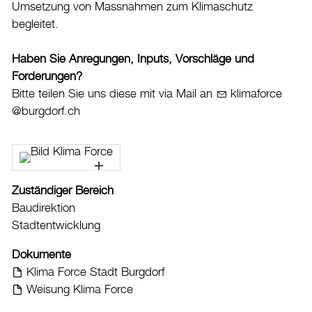
Umsetzung von Massnahmen zum Klimaschutz
Datenschutz
begleitet.
Leitbild
Haben Sie Anregungen, Inputs, Vorschläge und
Jobs & Karriere
Forderungen?
Politik
Bitte teilen Sie uns diese mit via Mail an
kl
m
f
rc
b
rgd
rf
ch
Wirtschaft
Aktuelles
Burgdorf baut
Zuständiger Bereich
Baudirektion
Home
Stadtentwicklung
Öffnungszeiten & Kontakt
Dokumente
Veranstaltungskalender
Klima Force Stadt Burgdorf
Weisung Klima Force
Stadtplan