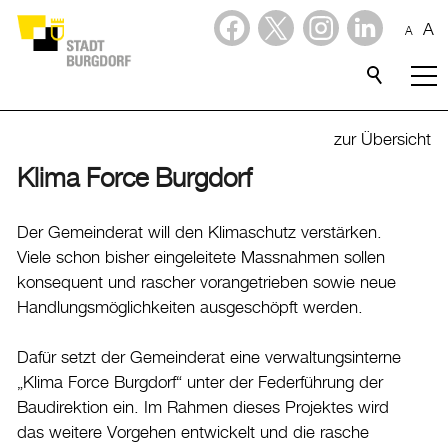
A
A
Dienstleistungen
Stadtporträt
zur Übersicht
Klima Force Burgdorf
Verwaltung & Politik
Verwaltung
Der Gemeinderat will den Klimaschutz verstärken.
Viele schon bisher eingeleitete Massnahmen sollen
Stadtverwaltung
konsequent und rascher vorangetrieben sowie neue
Organigramm
Handlungsmöglichkeiten ausgeschöpft werden.
Mitarbeitende
Dafür setzt der Gemeinderat eine verwaltungsinterne
Onlineschalter
„Klima Force Burgdorf“ unter der Federführung der
Dienstleistungen
Baudirektion ein. Im Rahmen dieses Projektes wird
Formulare
das weitere Vorgehen entwickelt und die rasche
Dokumente