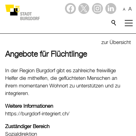
A
A
Dienstleistungen
Stadtporträt
zur Übersicht
Angebote für Flüchtlinge
Verwaltung & Politik
Verwaltung
In der Region Burgdorf gibt es zahlreiche freiwillige
Helfer die mithelfen, die geflüchteten Menschen an
Stadtverwaltung
ihrem momentanen Wohnort zu unterstützen und zu
Organigramm
integrieren.
Mitarbeitende
Weitere Informationen
Onlineschalter
https://burgdorf-integriert.ch/
Dienstleistungen
Zuständiger Bereich
Formulare
Sozialdirektion
Dokumente