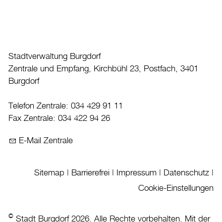
Datenschutz
Leitbild
Jobs & Karriere
Stadtverwaltung Burgdorf
Politik
Zentrale und Empfang, Kirchbühl 23, Postfach, 3401
Burgdorf
Wirtschaft
Telefon Zentrale: 034 429 91 11
Aktuelles
Fax Zentrale: 034 422 94 26
Burgdorf baut
E-Mail Zentrale
Home
Öffnungszeiten & Kontakt
Sitemap
|
Barrierefrei
|
Impressum
|
Datenschutz
|
Cookie-Einstellungen
Veranstaltungskalender
Stadtplan
©
Stadt Burgdorf 2026. Alle Rechte vorbehalten. Mit der