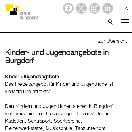
A
A
Dienstleistungen
Stadtporträt
zur Übersicht
Kinder- und Jugendangebote in
Verwaltung & Politik
Burgdorf
Verwaltung
Kinder-/Jugendangebote
Stadtverwaltung
Das Freizeitangebot für Kinder und Jugendliche ist
Organigramm
vielfältig und attraktiv.
Mitarbeitende
Onlineschalter
Den Kindern und Jugendlichen stehen in Burgdorf
viele verschiedene Freizeitangebote zur Verfügung.
Dienstleistungen
Kadetten, Schulsport, Sportvereine,
Formulare
Freizeitwerkstätte, Musikschule, Tanzunterricht,
Dokumente