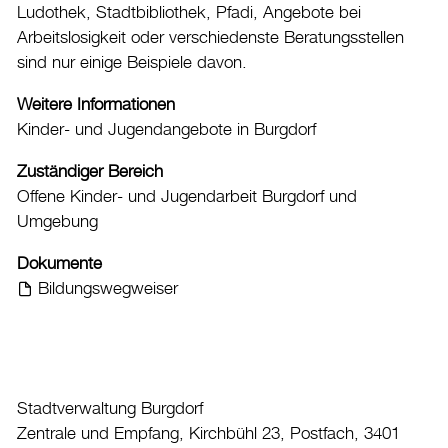
Ludothek, Stadtbibliothek, Pfadi, Angebote bei
Datenschutz
Arbeitslosigkeit oder verschiedenste Beratungsstellen
Leitbild
sind nur einige Beispiele davon.
Jobs & Karriere
Weitere Informationen
Politik
Kinder- und Jugendangebote in Burgdorf
Wirtschaft
Zuständiger Bereich
Offene Kinder- und Jugendarbeit Burgdorf und
Aktuelles
Umgebung
Dokumente
Burgdorf baut
Bildungswegweiser
Home
Öffnungszeiten & Kontakt
Veranstaltungskalender
Stadtverwaltung Burgdorf
Stadtplan
Zentrale und Empfang, Kirchbühl 23, Postfach, 3401