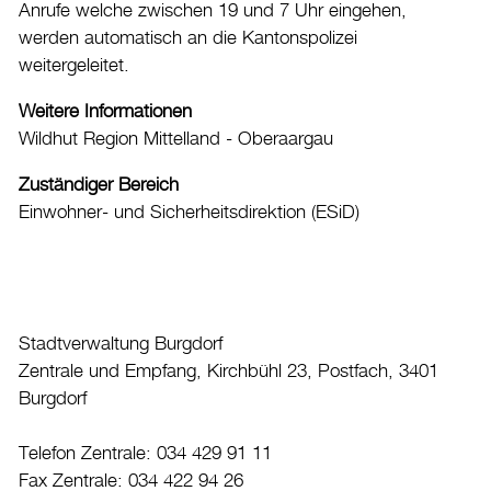
Anrufe welche zwischen 19 und 7 Uhr eingehen,
Kultur
werden automatisch an die Kantonspolizei
Auto & Parkieren
weitergeleitet.
Persönliches
Weitere Informationen
Wildhut Region Mittelland - Oberaargau
Planen und Bauen
Sicherheit
Zuständiger Bereich
Einwohner- und Sicherheitsdirektion (ESiD)
Stadt, Recht und Politik
Tierisches
Hundsteuer bezahlen
Insektenplage
Stadtverwaltung Burgdorf
Tierschutz
Zentrale und Empfang, Kirchbühl 23, Postfach, 3401
Burgdorf
Tiervermisstenmeldung
Tierkörpersammelstelle
Telefon Zentrale: 034 429 91 11
Wildhüter
Fax Zentrale: 034 422 94 26