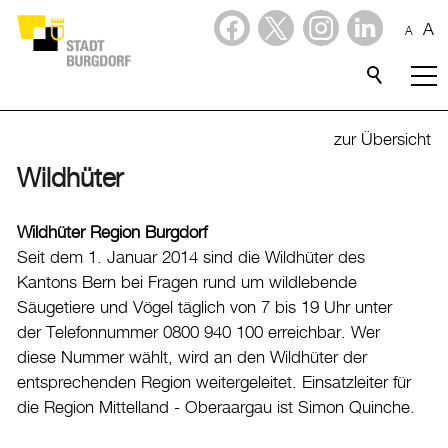
A
A
Dienstleistungen
Alle Themen
zur Übersicht
Abfall
Wildhüter
Arbeit und Steuern
Wildhüter Region Burgdorf
Ausländerinnen und Ausländer
Seit dem 1. Januar 2014 sind die Wildhüter des
Bildung
Kantons Bern bei Fragen rund um wildlebende
Säugetiere und Vögel täglich von 7 bis 19 Uhr unter
Sport
der Telefonnummer 0800 940 100 erreichbar. Wer
Freizeit
diese Nummer wählt, wird an den Wildhüter der
entsprechenden Region weitergeleitet. Einsatzleiter für
Gesundheit, Alter und Soziales
die Region Mittelland - Oberaargau ist Simon Quinche.
Kinder, Jugendliche und Familie