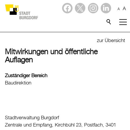
A
A
Dienstleistungen
Stadtporträt
zur Übersicht
Mitwirkungen und öffentliche
Verwaltung & Politik
Auflagen
Verwaltung
Zuständiger Bereich
Stadtverwaltung
Baudirektion
Organigramm
Mitarbeitende
Onlineschalter
Dienstleistungen
Stadtverwaltung Burgdorf
Formulare
Zentrale und Empfang, Kirchbühl 23, Postfach, 3401
Dokumente