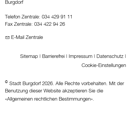
Burgdorf
Datenschutz
Telefon Zentrale: 034 429 91 11
Leitbild
Fax Zentrale: 034 422 94 26
Jobs & Karriere
Politik
E-Mail Zentrale
Wirtschaft
Sitemap
|
Barrierefrei
|
Impressum
|
Datenschutz
|
Aktuelles
Cookie-Einstellungen
Burgdorf baut
©
Stadt Burgdorf 2026. Alle Rechte vorbehalten. Mit der
Benutzung dieser Website akzeptieren Sie die
Home
«
Allgemeinen rechtlichen Bestimmungen
».
Öffnungszeiten & Kontakt
Veranstaltungskalender
Stadtplan