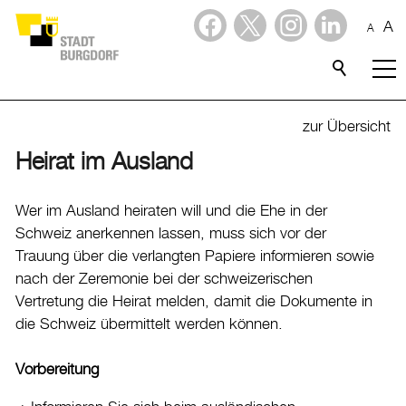
A
A
Dienstleistungen
Stadtporträt
zur Übersicht
Heirat im Ausland
Verwaltung & Politik
Verwaltung
Wer im Ausland heiraten will und die Ehe in der
Schweiz anerkennen lassen, muss sich vor der
Stadtverwaltung
Trauung über die verlangten Papiere informieren sowie
Organigramm
nach der Zeremonie bei der schweizerischen
Mitarbeitende
Vertretung die Heirat melden, damit die Dokumente in
die Schweiz übermittelt werden können.
Onlineschalter
Dienstleistungen
Vorbereitung
Formulare
Dokumente