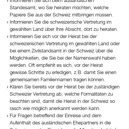
Informieren Sie sich beim ausländischen
Standesamt, wo Sie heiraten möchten, welche
Datenschutz
Papiere Sie aus der Schweiz mitbringen müssen.
Leitbild
Informieren Sie die schweizerische Vertretung im
Jobs & Karriere
gewählten Land über Ihre Absicht, dort zu heiraten.
Politik
Informieren Sie sich vor der Heirat bei der
schweizerischen Vertretung im gewählten Land oder
Wirtschaft
bei einem Zivilstandsamt in der Schweiz über die
Möglichkeiten, die Sie bei der Namenswahl haben
Aktuelles
werden. Oft empfiehlt es sich, vor der Heirat
gewisse Schritte zu erledigen, z.B. damit Sie einen
Burgdorf baut
gemeinsamen Familiennamen tragen können.
Klären Sie bereits vor der Heirat bei der zuständigen
Home
Schweizer Vertretung ab, welche Formalitäten zu
Öffnungszeiten & Kontakt
beachten sind, damit die Heirat in der Schweiz so
rasch wie möglich anerkannt werden kann.
Veranstaltungskalender
Für Fragen betreffend der Einreise und dem
Stadtplan
Aufenthalt des ausländischen Ehepartners in die