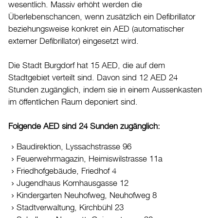
wesentlich. Massiv erhöht werden die
Kultur
Überlebenschancen, wenn zusätzlich ein Defibrillator
Auto & Parkieren
beziehungsweise konkret ein AED (automatischer
externer Defibrillator) eingesetzt wird.
Persönliches
Planen und Bauen
Die Stadt Burgdorf hat 15 AED, die auf dem
Stadtgebiet verteilt sind. Davon sind 12 AED 24
Sicherheit
Stunden zugänglich, indem sie in einem Aussenkasten
Rassistische Diskriminierung
im öffentlichen Raum deponiert sind.
Ukraine-Konflikt
Folgende AED sind 24 Sunden zugänglich:
Bevölkerungsschutz
Notfälle
Baudirektion, Lyssachstrasse 96
Defibrillatoren
Feuerwehrmagazin, Heimiswilstrasse 11a
Friedhofgebäude, Friedhof 4
Pilzkontrolle
Jugendhaus Kornhausgasse 12
Fundbüro
Kindergarten Neuhofweg, Neuhofweg 8
Stadt, Recht und Politik
Stadtverwaltung, Kirchbühl 23