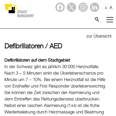
A
A
Dienstleistungen
Alle Themen
zur Übersicht
Abfall
Defibrillatoren / AED
Arbeit und Steuern
Defibrillatoren auf dem Stadtgebiet
Ausländerinnen und Ausländer
In der Schweiz gibt es jährlich 30‘000 Herznotfälle.
Bildung
Nach 3 – 5 Minuten sinkt die Überlebenschance pro
Minute um 7 – 10%. Bei einem Herznotfall ist die Hilfe
Sport
von Ersthelfer und First Responder überlebenswichtig.
Freizeit
Sie können die Zeit zwischen der Alarmierung und
dem Eintreffen des Rettungsdienstes überbrücken.
Gesundheit, Alter und Soziales
Nebst einer raschen Alarmierung (144) ist die frühe
Kinder, Jugendliche und Familie
Wiederbelebung durch Herzmassage und Beatmung