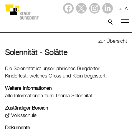
A
A
Dienstleistungen
Stadtporträt
zur Übersicht
Solennität - Solätte
Verwaltung & Politik
Verwaltung
Die Solennität ist unser jährliches Burgdorfer
Kinderfest, welches Gross und Klein begeistert.
Stadtverwaltung
Organigramm
Weitere Informationen
Alle Informationen zum Thema Solennität
Mitarbeitende
Onlineschalter
Zuständiger Bereich
Dienstleistungen
Volksschule
Formulare
Dokumente
Dokumente