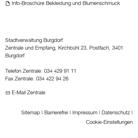
Info-Broschüre Bekleidung und Blumenschmuck
Datenschutz
Leitbild
Jobs & Karriere
Politik
Stadtverwaltung Burgdorf
Zentrale und Empfang, Kirchbühl 23, Postfach, 3401
Wirtschaft
Burgdorf
Aktuelles
Telefon Zentrale: 034 429 91 11
Fax Zentrale: 034 422 94 26
Burgdorf baut
E-Mail Zentrale
Home
Öffnungszeiten & Kontakt
Sitemap
|
Barrierefrei
|
Impressum
|
Datenschutz
|
Veranstaltungskalender
Cookie-Einstellungen
Stadtplan