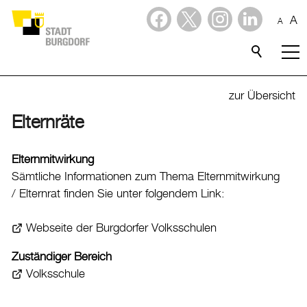
A
A
Dienstleistungen
Stadtporträt
zur Übersicht
Elternräte
Verwaltung & Politik
Verwaltung
Elternmitwirkung
Sämtliche Informationen zum Thema Elternmitwirkung
Stadtverwaltung
/ Elternrat finden Sie unter folgendem Link:
Organigramm
Mitarbeitende
Webseite der Burgdorfer Volksschulen
Onlineschalter
Zuständiger Bereich
Dienstleistungen
Volksschule
Formulare
Dokumente