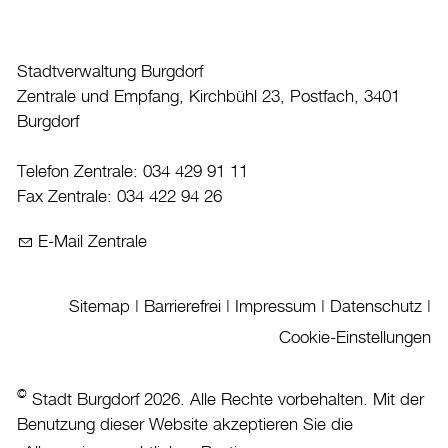
Datenschutz
Leitbild
Stadtverwaltung Burgdorf
Jobs & Karriere
Zentrale und Empfang, Kirchbühl 23, Postfach, 3401
Politik
Burgdorf
Wirtschaft
Telefon Zentrale: 034 429 91 11
Fax Zentrale: 034 422 94 26
Aktuelles
E-Mail Zentrale
Burgdorf baut
Sitemap
|
Barrierefrei
|
Impressum
|
Datenschutz
|
Home
Cookie-Einstellungen
Öffnungszeiten & Kontakt
Veranstaltungskalender
©
Stadt Burgdorf 2026. Alle Rechte vorbehalten. Mit der
Stadtplan
Benutzung dieser Website akzeptieren Sie die