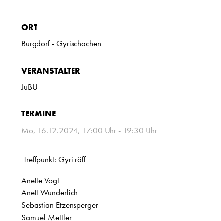
ORT
Burgdorf - Gyrischachen
VERANSTALTER
JuBU
TERMINE
Mo, 16.12.2024
, 17:00
Uhr
- 19:30
Uhr
Treffpunkt: Gyriträff
Anette Vogt
Anett Wunderlich
Sebastian Etzensperger
Samuel Mettler